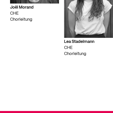
Joël Morand
CHE
Chorleitung
Lea Stadelmann
CHE
Chorleitung