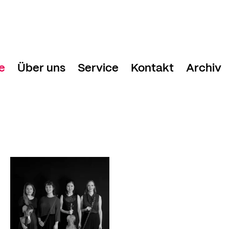
e
Über uns
Service
Kontakt
Archiv
Davos Festival
Festivalhotels
Geschäftstelle
nde
Team
Medien & Presse
g und Tickets
Freunde Davos Festival
Newsletter
 2025
Stiftung Davos Festival
Danke!