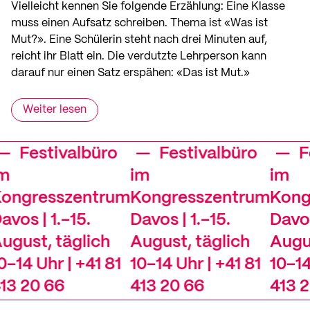
Vielleicht kennen Sie folgende Erzählung: Eine Klasse
muss einen Aufsatz schreiben. Thema ist «Was ist
Mut?». Eine Schülerin steht nach drei Minuten auf,
reicht ihr Blatt ein. Die verdutzte Lehrperson kann
darauf nur einen Satz erspähen: «Das ist Mut.»
Weiter lesen
estivalbüro
—
Festivalbüro
—
Fest
im
im
gresszentrum
Kongresszentrum
Kongre
s | 1.–15.
Davos | 1.–15.
Davos | 1
st, täglich
August, täglich
August, 
4 Uhr | +41 81
10–14 Uhr | +41 81
10–14 Uh
20 66
413 20 66
413 20 