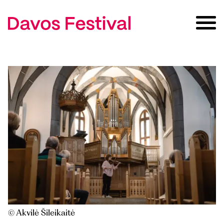
© Akvilė Šileikaitė