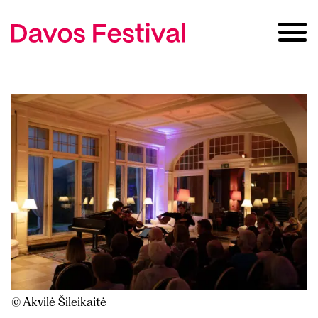
© Akvilė Šileikaitė