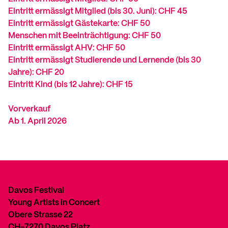
Eintritt ermässigt Mitglied (bis 30. Juni): CHF 45
Eintritt ermässigt Gästekarte: CHF 50
Menschen mit Beeinträchtigung: CHF 50
Eintritt ermässigt AHV: CHF 50
Eintritt ermässigt Studierende und Lernende (bis 30
Jahre): CHF 20
Eintritt Kind (bis 12 Jahre): CHF 15
Vorverkauf
Ab 1. April 2026
Davos Festival
Young Artists in Concert
Obere Strasse 22
CH-7270 Davos Platz