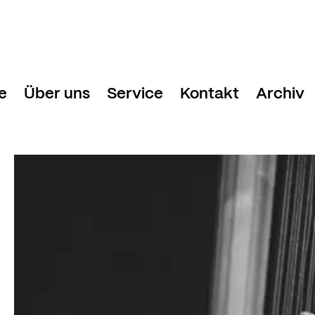
e
Über uns
Service
Kontakt
Archiv
Davos Festival
Festivalhotels
Geschäftstelle
nde
Team
Medien & Presse
g und Tickets
Freunde Davos Festival
Newsletter
 2025
Stiftung Davos Festival
Danke!