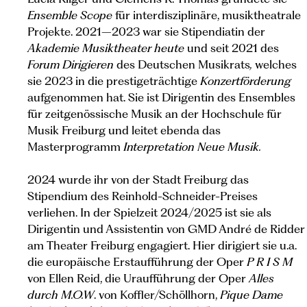
Ensemble Scope
für interdisziplinäre, musiktheatrale
Projekte. 2021–2023 war sie Stipendiatin der
Akademie Musiktheater heute
und seit 2021 des
Forum Dirigieren
des Deutschen Musikrats
,
welches
sie 2023 in die prestigeträchtige
Konzertförderung
aufgenommen hat. Sie ist Dirigentin des Ensembles
für zeitgenössische Musik an der Hochschule für
Musik Freiburg und leitet ebenda das
Masterprogramm
Interpretation Neue Musik.
2024 wurde ihr von der Stadt Freiburg das
Stipendium des Reinhold-Schneider-Preises
verliehen. In der Spielzeit 2024/2025 ist sie als
Dirigentin und Assistentin von GMD André de Ridder
am Theater Freiburg engagiert. Hier dirigiert sie u.a.
die europäische Erstaufführung der Oper
P R I S M
von Ellen Reid, die Uraufführung der Oper
Alles
durch M.O.W
. von Koffler/Schöllhorn,
Pique Dame