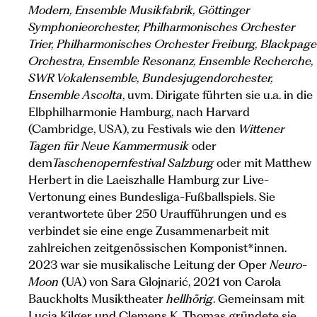
Modern, Ensemble Musikfabrik, Göttinger
Symphonieorchester, Philharmonisches Orchester
Trier, Philharmonisches Orchester Freiburg, Blackpage
Orchestra, Ensemble Resonanz, Ensemble Recherche,
SWR Vokalensemble, Bundesjugendorchester,
Ensemble Ascolta
, uvm. Dirigate führten sie u.a. in die
Elbphilharmonie Hamburg, nach Harvard
(Cambridge, USA), zu Festivals wie den
Wittener
Tagen für Neue Kammermusik
oder
dem
Taschenopernfestival Salzburg
oder mit Matthew
Herbert in die Laeiszhalle Hamburg zur Live-
Vertonung eines Bundesliga-Fußballspiels. Sie
verantwortete über 250 Uraufführungen und es
verbindet sie eine enge Zusammenarbeit mit
zahlreichen zeitgenössischen Komponist*innen.
2023 war sie musikalische Leitung der Oper
Neuro-
Moon
(UA) von Sara Glojnarić, 2021 von Carola
Bauckholts Musiktheater
hellhörig
. Gemeinsam mit
Lucia Kilger und Clemens K. Thomas gründete sie