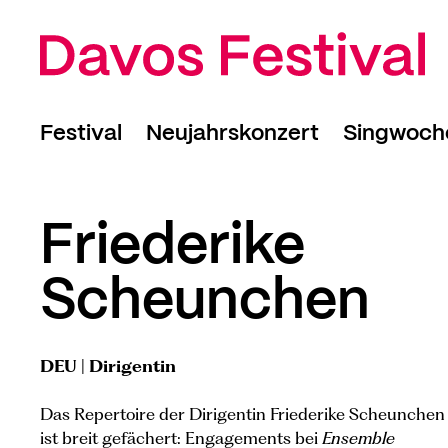
Festival
Neujahrskonzert
Singwoch
Programm
Rückblick 2026
Kalender
Kalender
Mitwirke
Rahmenprogramm
Anmeldun
Friederike
Young Artists
Rückblick
Scheunchen
Tickets
DEU | Dirigentin
Das Repertoire der Dirigentin Friederike Scheunchen
ist breit gefächert: Engagements bei
Ensemble