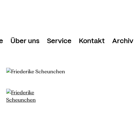
e
Über uns
Service
Kontakt
Archiv
Davos Festival
Festivalhotels
Geschäftstelle
nde
Team
Medien & Presse
g und Tickets
Freunde Davos Festival
Newsletter
 2025
Stiftung Davos Festival
Danke!