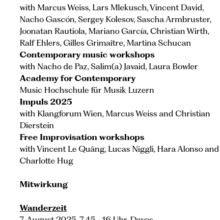
with Marcus Weiss, Lars Mlekusch, Vincent David,
Nacho Gascón, Sergey Kolesov, Sascha Armbruster,
Joonatan Rautiola, Mariano García, Christian Wirth,
Ralf Ehlers, Gilles Grimaître, Martina Schucan
Contemporary music workshops
with Nacho de Paz, Salim(a) Javaid, Laura Bowler
Academy for Contemporary
Music Hochschule für Musik Luzern
Impuls 2025
with Klangforum Wien, Marcus Weiss and Christian
Dierstein
Free Improvisation workshops
with Vincent Le Quâng, Lucas Niggli, Hara Alonso and
Charlotte Hug
Mitwirkung
Wanderzeit
7. August 2025, 7.45–16 Uhr, Davos