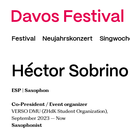
Festival
Neujahrskonzert
Singwoch
Programm
Rückblick 2026
Kalender
Kalender
Mitwirke
Rahmenprogramm
Anmeldun
Héctor Sobrino
Entdeckungstag
Rückblick
Young Artists
ESP | Saxophon
Tickets
Co-President / Event organizer
VERSO DMU (ZHdK Student Organization),
September 2023 – Now
Saxophonist