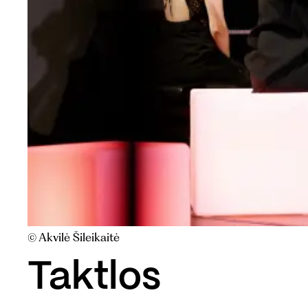
© Akvilė Šileikaitė
Taktlos