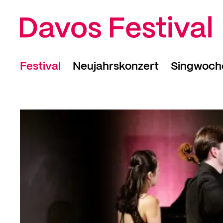
Festival
Neujahrskonzert
Singwoch
Programm
Rückblick 2026
Kalender
Kalender
Mitwirke
Rahmenprogramm
Anmeldun
Entdeckungstag
Rückblick
Young Artists
Tickets