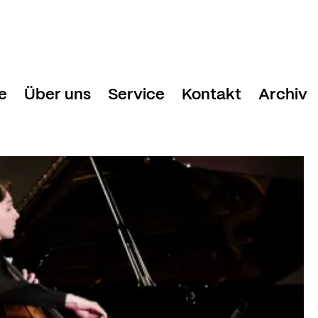
e
Über uns
Service
Kontakt
Archiv
Davos Festival
Festivalhotels
Geschäftstelle
nde
Team
Medien & Presse
g und Tickets
Freunde Davos Festival
Newsletter
 2025
Stiftung Davos Festival
Danke!