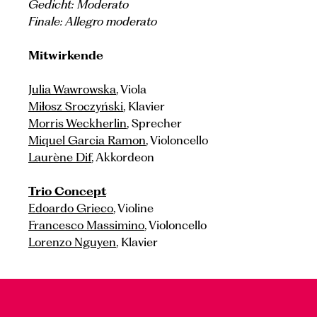
Gedicht: Moderato
Finale: Allegro moderato
Mitwirkende
Julia Wawrowska
, Viola
Miłosz Sroczyński
, Klavier
Morris Weckherlin
, Sprecher
Miquel Garcia Ramon
, Violoncello
Laurène Dif
, Akkordeon
Trio Concept
Edoardo Grieco
, Violine
Francesco Massimino
, Violoncello
Lorenzo Nguyen
, Klavier