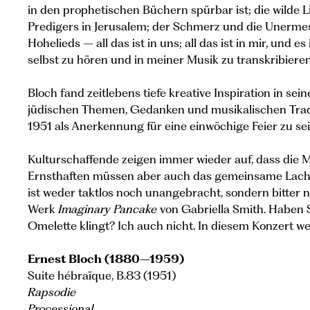
in den prophetischen Büchern spürbar ist; die wilde L
Predigers in Jerusalem; der Schmerz und die Unermess
Hohelieds – all das ist in uns; all das ist in mir, und es
selbst zu hören und in meiner Musik zu transkribieren
Bloch fand zeitlebens tiefe kreative Inspiration in s
jüdischen Themen, Gedanken und musikalischen Trad
1951 als Anerkennung für eine einwöchige Feier zu s
Kulturschaffende zeigen immer wieder auf, dass die 
Ernsthaften müssen aber auch das gemeinsame Lache
ist weder taktlos noch unangebracht, sondern bitter 
Werk
Imaginary Pancake
von Gabriella Smith. Haben S
Omelette klingt? Ich auch nicht. In diesem Konzert we
Ernest Bloch (1880–1959)
Suite hébraïque, B.83 (1951)
Rapsodie
Processional