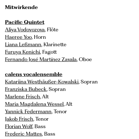
Mitwirkende
Pacific Quintet
Aliya Vodovozova
, Flöte
Haeree Yoo
, Horn
Liana Leßmann
, Klarinette
Furuya Kenichi
, Fagott
Fernando José Martínez Zavala
, Oboe
calens vocalensemble
Katariina Westhäußer-Kowalski
, Sopran
Franziska Bubeck
, Sopran
Marlene Frisch
, Alt
Maria Magdalena Wessel
, Alt
Yannick Federmann
, Tenor
Jakob Frisch
, Tenor
Florian Wolf
, Bass
Frederic Mattes
, Bass