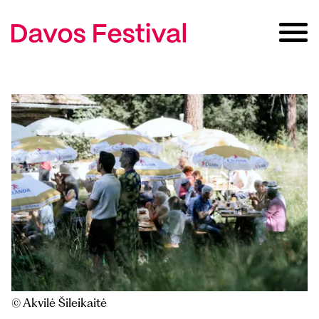
© Akvilė Šileikaitė