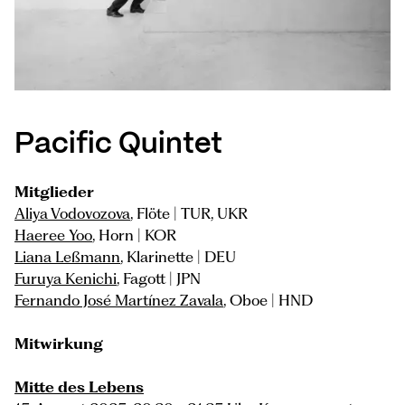
Pacific Quintet
Mitglieder
Aliya Vodovozova
, Flöte | TUR, UKR
Haeree Yoo
, Horn | KOR
Liana Leßmann
, Klarinette | DEU
Furuya Kenichi
, Fagott | JPN
Fernando José Martínez Zavala
, Oboe | HND
Mitwirkung
Mitte des Lebens